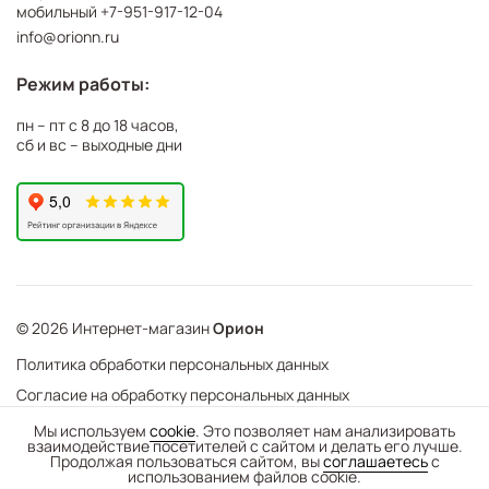
мобильный
+7-951-917-12-04
info@orionn.ru
Режим работы:
пн – пт с 8 до 18 часов,
сб и вс – выходные дни
© 2026 Интернет-магазин
Орион
Политика обработки персональных данных
Согласие на обработку персональных данных
©
Web Механика
Мы используем
cookie
. Это позволяет нам анализировать
взаимодействие посетителей с сайтом и делать его лучше.
-
+
В корзину
- создание интернет-магазинов
Продолжая пользоваться сайтом, вы
соглашаетесь
с
использованием файлов cookie.