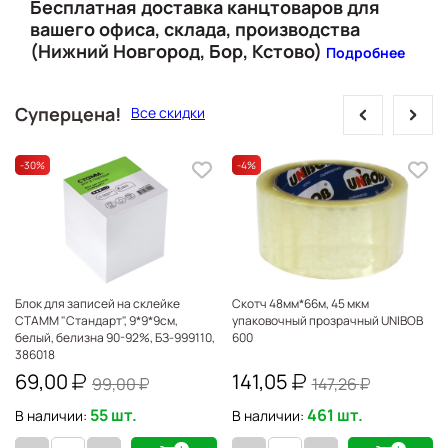
Бесплатная доставка канцтоваров для
вашего офиса, склада, производства
(Нижний Новгород, Бор, Кстово)
Подробнее
prev
next
Суперцена!
Все скидки
-30
%
-4
%
Блок для записей на склейке
Скотч 48мм*66м, 45 мкм
СТАММ "Стандарт", 9*9*9см,
упаковочный прозрачный UNIBOB
белый, белизна 90-92%, БЗ-999110,
600
386018
69,00
141,05
99,00
147,26
55 шт.
461 шт.
В наличии:
В наличии: