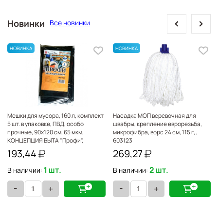
prev
next
Новинки
Все новинки
X
Мешки для мусора, 160 л, комплект
Насадка МОП веревочная для
5 шт. в упаковке, ПВД, особо
швабры, крепление еврорезьба,
прочные, 90х120 см, 65 мкм,
микрофибра, ворс 24 см, 115 г, ,
КОНЦЕПЦИЯ БЫТА "Профи",
603123
черные, 0902 600429
193,44
269,27
1 шт.
2 шт.
В наличии:
В наличии:
-
-
+
+