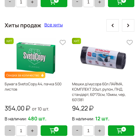
-
-
+
+
prev
next
Хиты продаж
Все хиты
Скидка за количество
Бумага SvetoCopy А4, пачка 500
Мешки д/мусора 60л ЛАЙМА,
листов
КОМПЛЕКТ 20шт, рулон, ПНД,
стандарт, 60*70см, 10мкм, чер,
601381
354,00
94,22
от 10 шт.
480 шт.
12 шт.
В наличии:
В наличии:
-
-
+
+