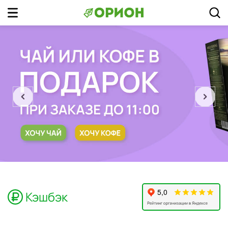
prev
next
Кэшбэк