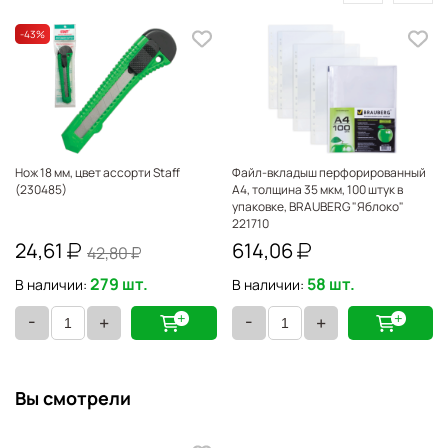
-43
%
Нож 18 мм, цвет ассорти Staff
Файл-вкладыш перфорированный
(230485)
А4, толщина 35 мкм, 100 штук в
упаковке, BRAUBERG "Яблоко"
221710
24,61
614,06
42,80
279 шт.
58 шт.
В наличии:
В наличии:
-
-
+
+
Вы смотрели