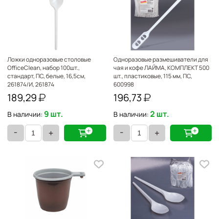
Ложки одноразовые столовые
Одноразовые размешиватели для
OfficeClean, набор 100шт.,
чая и кофе ЛАЙМА, КОМПЛЕКТ 500
стандарт, ПС, белые, 16,5см,
шт., пластиковые, 115 мм, ПС,
261874/И, 261874
600998
189,29
196,73
9 шт.
2 шт.
В наличии:
В наличии:
-
-
+
+