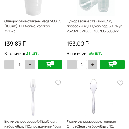
Одноразовые стаканы Vega 200мл,
Одноразовые стаканы 0,5л,
(100шт.), ПП, белые, хол/гор,
прозрачные, ПП, хол/гор, 50шт/уп
321673
232821/321685/ 360706/608022
139,83
153,00
31 шт.
36 шт.
В наличии:
В наличии:
-
-
+
+
Вилки одноразовые OfficeClean,
Ложки одноразовые столовые
набор 48шт., ПС, прозрачные, 18см
OfficeClean, набор 48шт., ПС,