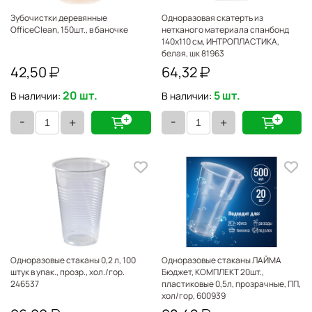
Зубочистки деревянные
Одноразовая скатерть из
OfficeClean, 150шт., в баночке
нетканого материала спанбонд
140х110 см, ИНТРОПЛАСТИКА,
белая, шк 81963
42,50
64,32
20 шт.
5 шт.
В наличии:
В наличии:
-
-
+
+
Одноразовые стаканы 0,2 л, 100
Одноразовые стаканы ЛАЙМА
штук в упак., прозр., хол./гор.
Бюджет, КОМПЛЕКТ 20шт.,
246537
пластиковые 0,5л, прозрачные, ПП,
хол/гор, 600939