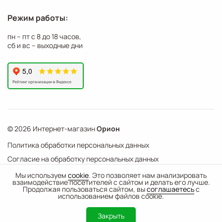
Режим работы:
пн – пт с 8 до 18 часов,
сб и вс – выходные дни
© 2026 Интернет-магазин
Орион
Политика обработки персональных данных
Согласие на обработку персональных данных
©
Web Механика
Мы используем
cookie
. Это позволяет нам анализировать
взаимодействие посетителей с сайтом и делать его лучше.
-
+
В корзину
- создание интернет-магазинов
Продолжая пользоваться сайтом, вы
соглашаетесь
с
использованием файлов cookie.
0
Закрыть