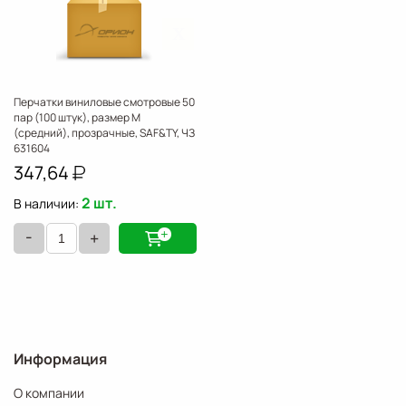
X
Перчатки виниловые смотровые 50
пар (100 штук), размер M
(средний), прозрачные, SAF&TY, ЧЗ
631604
347,64
2 шт.
В наличии:
-
+
Информация
О компании