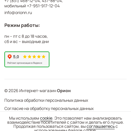
+7 (831) 468-12-04
,
437-88-04
,
мобильный
+7-951-917-12-04
info@orionn.ru
Режим работы:
пн – пт с 8 до 18 часов,
сб и вс – выходные дни
© 2026 Интернет-магазин
Орион
Политика обработки персональных данных
Согласие на обработку персональных данных
©
Web Механика
Мы используем
cookie
. Это позволяет нам анализировать
взаимодействие посетителей с сайтом и делать его лучше.
-
+
В корзину
- создание интернет-магазинов
Продолжая пользоваться сайтом, вы
соглашаетесь
с
использованием файлов cookie.