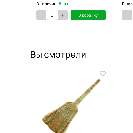
6 шт.
В наличии:
В нал
-
-
+
орзину
В корзину
Вы смотрели