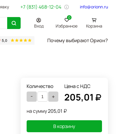
+7 (831) 468-12-04
аявку
info@orionn.ru
0
Вход
Избранное
Корзина
Почему выбирают Орион?
товары
Бумага Svetocopy A4
Бытовая химия
Хозтовары
Офи
Количество
Цена с НДС
205,01
-
+
на сумму
205,01
В корзину