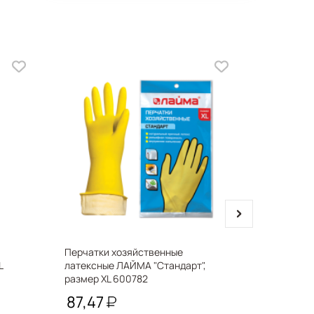
next
Перчатки хозяйственные
Папка-уго
L
латексные ЛАЙМА "Стандарт",
BRAUBERG
размер ХL 600782
87,47
21,25