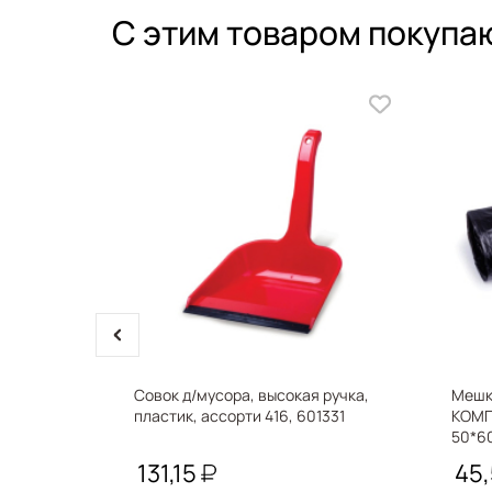
С этим товаром покупа
prev
, 200 г,
Совок д/мусора, высокая ручка,
Мешк
136436
пластик, ассорти 416, 601331
КОМП
50*60
черны
131,15
45