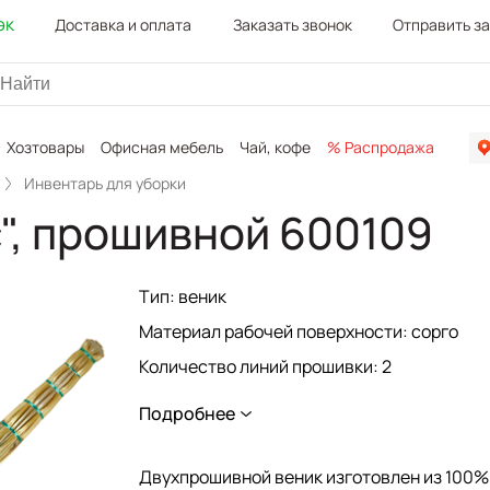
эк
Доставка и оплата
Заказать звонок
Отправить з
Хозтовары
Офисная мебель
Чай, кофе
% Распродажа
Канц
Инвентарь для уборки
", прошивной 600109
Тип: веник
Материал рабочей поверхности: сорго
Количество линий прошивки: 2
Сорт: первый
Подробнее
Ширина метелки: - см
Товар относится к сегменту ЭКОНОМ: да
Двухпрошивной веник изготовлен из 100%