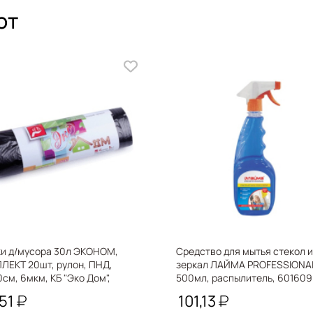
ют
и д/мусора 30л ЭКОНОМ,
Средство для мытья стекол и
X
ЛЕКТ 20шт, рулон, ПНД,
зеркал ЛАЙМА PROFESSIONA
см, 6мкм, КБ "Эко Дом",
500мл, распылитель, 601609
е (шк 2091) 601348
,51
101,13