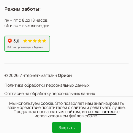
Режим работы:
пн – пт с 8 до 18 часов,
сб и вс – выходные дни
© 2026 Интернет-магазин
Орион
Политика обработки персональных данных
Согласие на обработку персональных данных
©
Web Механика
Мы используем
cookie
. Это позволяет нам анализировать
взаимодействие посетителей с сайтом и делать его лучше.
-
+
В корзину
- создание интернет-магазинов
Продолжая пользоваться сайтом, вы
соглашаетесь
с
использованием файлов cookie.
0
Закрыть
Каталог
Поиск
Корзина
Избранное
Вход