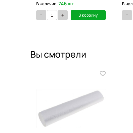
746 шт.
В наличии:
В нал
-
-
+
орзину
В корзину
Вы смотрели