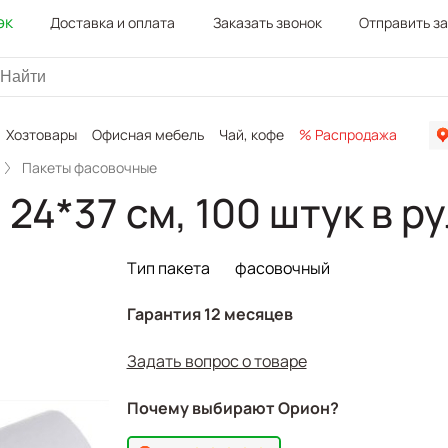
эк
Доставка и оплата
Заказать звонок
Отправить з
Хозтовары
Офисная мебель
Чай, кофе
% Распродажа
Канц
Пакеты фасовочные
24*37 см, 100 штук в ру
Тип пакета
фасовочный
Гарантия 12 месяцев
Задать вопрос о товаре
Почему выбирают Орион?