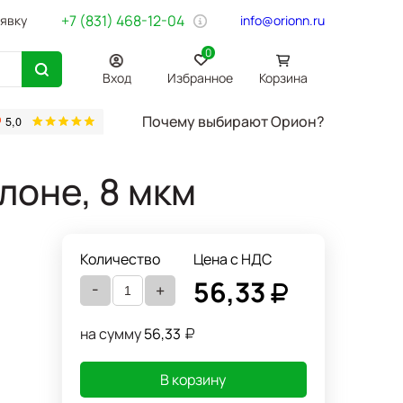
+7 (831) 468-12-04
аявку
info@orionn.ru
0
Вход
Избранное
Корзина
Почему выбирают Орион?
товары
Бумага Svetocopy A4
Бытовая химия
Хозтовары
Офи
лоне, 8 мкм
Количество
Цена с НДС
56,33
-
+
на сумму
56,33
В корзину