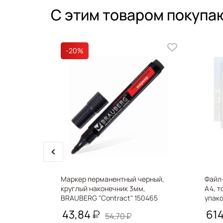
С этим товаром покупа
-20
%
prev
с
Маркер перманентный черный,
Файл
F эконом,
круглый наконечник 3мм,
А4, т
BRAUBERG "Contract" 150465
упак
22171
43,84
61
54,70