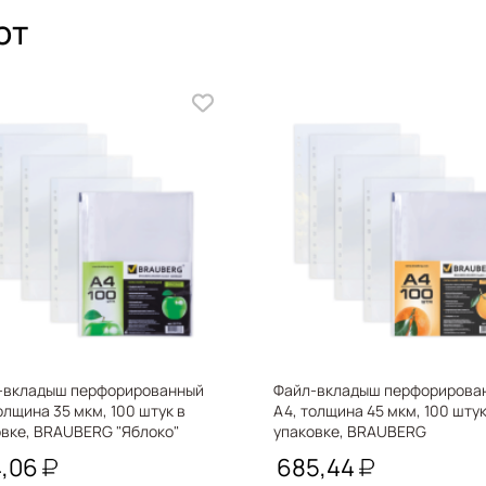
ют
-вкладыш перфорированный
Файл-вкладыш перфорирова
олщина 35 мкм, 100 штук в
А4, толщина 45 мкм, 100 штук
овке, BRAUBERG "Яблоко"
упаковке, BRAUBERG
0
"Апельсиновая корка" 221713
4,06
685,44