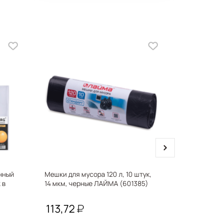
next
нный
Мешки для мусора 120 л, 10 штук,
Ручка шар
 в
14 мкм, черные ЛАЙМА (601385)
резиновым
масляной
"Ultra L-3
113,72
75,27