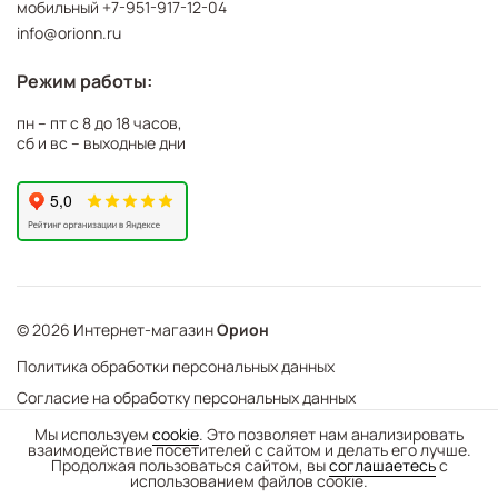
мобильный
+7-951-917-12-04
info@orionn.ru
Режим работы:
пн – пт с 8 до 18 часов,
сб и вс – выходные дни
© 2026 Интернет-магазин
Орион
Политика обработки персональных данных
Согласие на обработку персональных данных
©
Web Механика
Мы используем
cookie
. Это позволяет нам анализировать
взаимодействие посетителей с сайтом и делать его лучше.
-
+
В корзину
- создание интернет-магазинов
Продолжая пользоваться сайтом, вы
соглашаетесь
с
использованием файлов cookie.