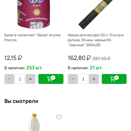
Бумага туалетная " Яркая", втулка
Мешки для мусора 120 л, 10 штук в
Россия
рулоне, 30 мкм, черные КБ
"Удачные" (600428)
12,15
162,80
287,90
253 шт.
21 шт.
В наличии:
В наличии:
-
-
+
+
Вы смотрели