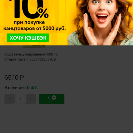
Сода кальцинированная 600 гр.
Стерлитамак/ 602342/283958
65,10
6 шт.
В наличии:
-
+