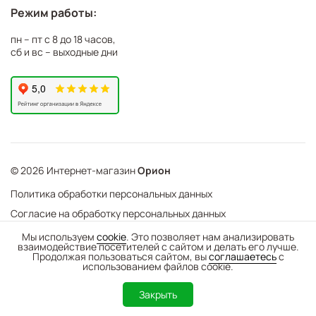
Режим работы:
пн – пт с 8 до 18 часов,
сб и вс – выходные дни
© 2026 Интернет-магазин
Орион
Политика обработки персональных данных
Согласие на обработку персональных данных
©
Web Механика
Мы используем
cookie
. Это позволяет нам анализировать
взаимодействие посетителей с сайтом и делать его лучше.
-
+
В корзину
- создание интернет-магазинов
Продолжая пользоваться сайтом, вы
соглашаетесь
с
использованием файлов cookie.
0
Закрыть
Каталог
Поиск
Корзина
Избранное
Вход