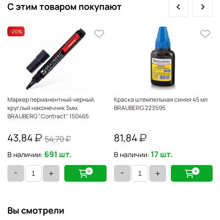
prev
next
С этим товаром покупают
-20
%
Маркер перманентный черный,
Краска штемпельная синяя 45 мл
круглый наконечник 3мм,
BRAUBERG 223595
BRAUBERG "Contract" 150465
43,84
81,84
54,70
691 шт.
17 шт.
В наличии:
В наличии:
-
-
+
+
Вы смотрели