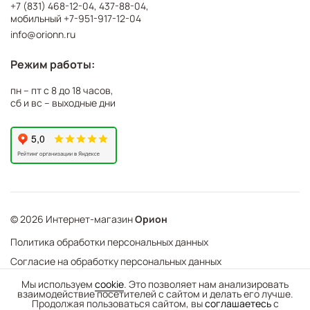
+7 (831) 468-12-04
,
437-88-04
,
мобильный
+7-951-917-12-04
info@orionn.ru
Режим работы:
пн – пт с 8 до 18 часов,
сб и вс – выходные дни
© 2026 Интернет-магазин
Орион
Политика обработки персональных данных
Согласие на обработку персональных данных
©
Web Механика
Мы используем
cookie
. Это позволяет нам анализировать
взаимодействие посетителей с сайтом и делать его лучше.
-
+
В корзину
- создание интернет-магазинов
Продолжая пользоваться сайтом, вы
соглашаетесь
с