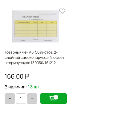
Товарный чек А6, 50 листов, 2-
слойный самокопирующий, офсет
в термоусадке 130050/161212
166,00
13 шт.
В наличии:
-
+