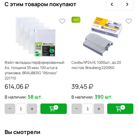
prev
next
С этим товаром покупают
Файл-вкладыш перфорированный
Скобы №24/6, 1000шт., до 20
А4, толщина 35 мкм, 100 штук в
листов. Brauberg 220950
упаковке, BRAUBERG "Яблоко"
221710
614,06
39,45
58 шт.
390 шт.
В наличии:
В наличии:
-
-
+
+
Вы смотрели