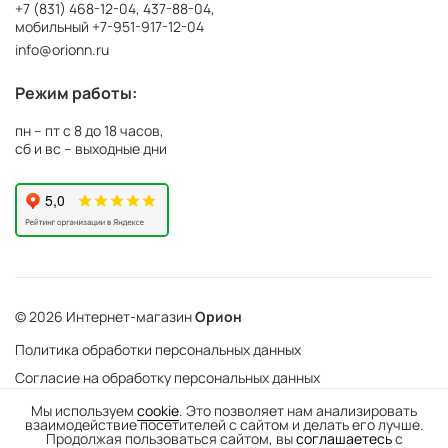
+7 (831) 468-12-04
,
437-88-04
,
мобильный
+7-951-917-12-04
info@orionn.ru
Режим работы:
пн – пт с 8 до 18 часов,
сб и вс – выходные дни
© 2026 Интернет-магазин
Орион
Политика обработки персональных данных
Согласие на обработку персональных данных
©
Web Механика
Мы используем
cookie
. Это позволяет нам анализировать
взаимодействие посетителей с сайтом и делать его лучше.
-
+
В корзину
- создание интернет-магазинов
Продолжая пользоваться сайтом, вы
соглашаетесь
с