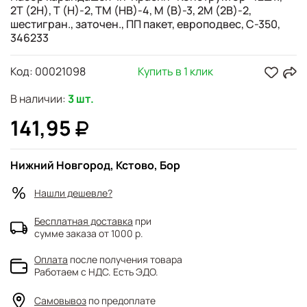
2Т (2Н), Т (Н)-2, ТМ (НВ)-4, М (В)-3, 2М (2В)-2,
шестигран., заточен., ПП пакет, европодвес, С-350,
346233
Код:
00021098
Купить в 1 клик
В наличии:
3 шт.
141,95
Нижний Новгород, Кстово, Бор
Нашли дешевле?
Бесплатная доставка
при
сумме заказа от 1000 р.
Оплата
после получения товара
Работаем с НДС. Есть ЭДО.
Самовывоз
по предоплате