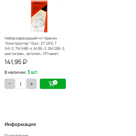
Набор карандашей ч/г Красин
"Конструктор" 12шт., 2Т (2Н), Т
(Н)-2, ТМ (НВ)-4, М (В)-3, 2М (2В)-2,
шестигран., заточен., ПП пакет,
европодвес, С-350, 346233
141,95
3 шт.
В наличии:
-
+
Информация
О компании