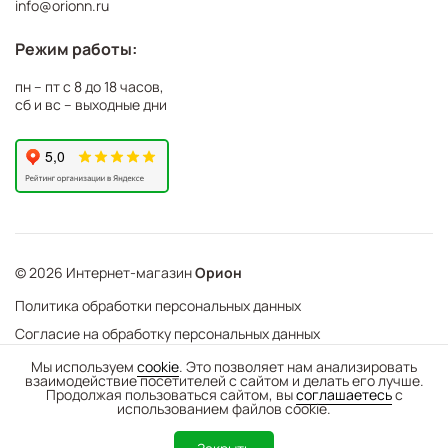
info@orionn.ru
Режим работы:
пн – пт с 8 до 18 часов,
сб и вс – выходные дни
© 2026 Интернет-магазин
Орион
Политика обработки персональных данных
Согласие на обработку персональных данных
©
Web Механика
Мы используем
cookie
. Это позволяет нам анализировать
взаимодействие посетителей с сайтом и делать его лучше.
-
+
В корзину
- создание интернет-магазинов
Продолжая пользоваться сайтом, вы
соглашаетесь
с
использованием файлов cookie.
0