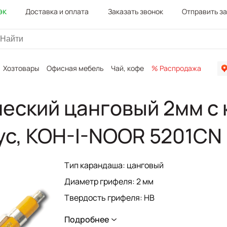
эк
Доставка и оплата
Заказать звонок
Отправить з
Хозтовары
Офисная мебель
Чай, кофе
% Распродажа
Канц
еский цанговый 2мм с 
ус, KOH-I-NOOR 5201CN
Тип карандаша: цанговый
Диаметр грифеля: 2 мм
Твердость грифеля: НВ
Форма корпуса: шестигранная
Подробнее