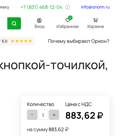
+7 (831) 468-12-04
аявку
info@orionn.ru
0
Вход
Избранное
Корзина
Почему выбирают Орион?
товары
Бумага Svetocopy A4
Бытовая химия
Хозтовары
Офи
кнопкой-точилкой,
Количество
Цена с НДС
883,62
-
+
на сумму
883,62