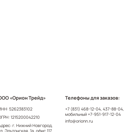
ООО «Орион Трейд»
Телефоны для заказов:
ИНН: 5262383102
+7 (831) 468-12-04
,
437-88-04
,
мобильный
+7-951-917-12-04
ОГРН: 1215200042210
info@orionn.ru
Адрес: г. Нижний Новгород,
ул. Эльтонская, 1а, офис 117