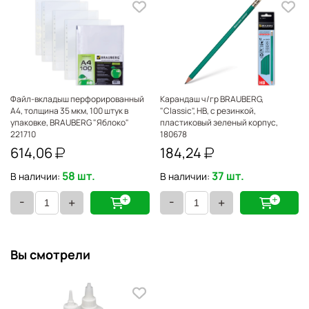
Файл-вкладыш перфорированный
Карандаш ч/гр BRAUBERG,
А4, толщина 35 мкм, 100 штук в
"Classic", НВ, с резинкой,
упаковке, BRAUBERG "Яблоко"
пластиковый зеленый корпус,
221710
180678
614,06
184,24
58 шт.
37 шт.
В наличии:
В наличии:
-
-
+
+
Вы смотрели