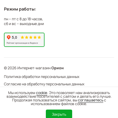
Режим работы:
пн – пт с 8 до 18 часов,
сб и вс – выходные дни
© 2026 Интернет-магазин
Орион
Политика обработки персональных данных
Согласие на обработку персональных данных
©
Web Механика
Мы используем
cookie
. Это позволяет нам анализировать
взаимодействие посетителей с сайтом и делать его лучше.
-
+
В корзину
- создание интернет-магазинов
Продолжая пользоваться сайтом, вы
соглашаетесь
с
использованием файлов cookie.
0
Закрыть