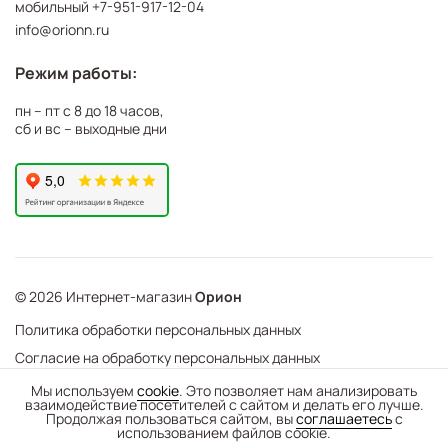
мобильный
+7-951-917-12-04
info@orionn.ru
Режим работы:
пн – пт с 8 до 18 часов,
сб и вс – выходные дни
© 2026 Интернет-магазин
Орион
Политика обработки персональных данных
Согласие на обработку персональных данных
©
Web Механика
Мы используем
cookie
. Это позволяет нам анализировать
взаимодействие посетителей с сайтом и делать его лучше.
-
+
В корзину
- создание интернет-магазинов
Продолжая пользоваться сайтом, вы
соглашаетесь
с
использованием файлов cookie.