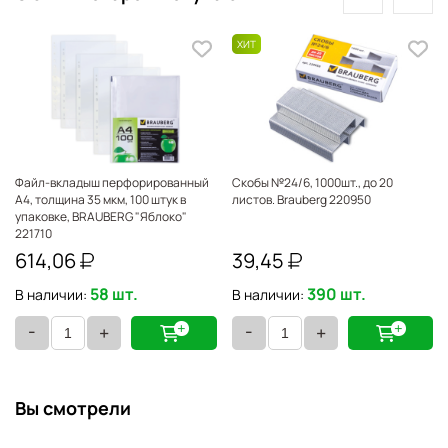
Файл-вкладыш перфорированный
Скобы №24/6, 1000шт., до 20
А4, толщина 35 мкм, 100 штук в
листов. Brauberg 220950
упаковке, BRAUBERG "Яблоко"
221710
614,06
39,45
58 шт.
390 шт.
В наличии:
В наличии:
-
-
+
+
Вы смотрели