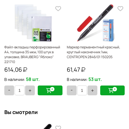
Файл-вкладыш перфорированный
Маркер перманентный красный,
А4, толщина 35 мкм, 100 штук в
круглый наконечник 1мм,
упаковке, BRAUBERG "Яблоко"
CENTROPEN 2846/01 150205
221710
614,06
61,47
58 шт.
53 шт.
В наличии:
В наличии:
-
-
+
+
Вы смотрели