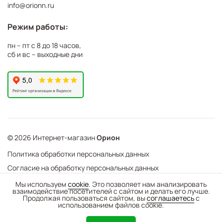
info@orionn.ru
Режим работы:
пн – пт с 8 до 18 часов,
сб и вс – выходные дни
© 2026 Интернет-магазин
Орион
Политика обработки персональных данных
Согласие на обработку персональных данных
©
Web Механика
Мы используем
cookie
. Это позволяет нам анализировать
взаимодействие посетителей с сайтом и делать его лучше.
-
+
В корзину
- создание интернет-магазинов
Продолжая пользоваться сайтом, вы
соглашаетесь
с
использованием файлов cookie.
0