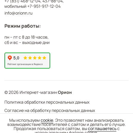
+7 (831) 468-12-04
,
437-88-04
,
мобильный
+7-951-917-12-04
info@orionn.ru
Режим работы:
пн – пт с 8 до 18 часов,
сб и вс – выходные дни
© 2026 Интернет-магазин
Орион
Политика обработки персональных данных
Согласие на обработку персональных данных
©
Web Механика
Мы используем
cookie
. Это позволяет нам анализировать
взаимодействие посетителей с сайтом и делать его лучше.
-
+
В корзину
- создание интернет-магазинов
Продолжая пользоваться сайтом, вы
соглашаетесь
с
использованием файлов cookie.