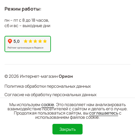
Режим работы:
пн – пт с 8 до 18 часов,
сб и вс – выходные дни
© 2026 Интернет-магазин
Орион
Политика обработки персональных данных
Согласие на обработку персональных данных
©
Web Механика
Мы используем
cookie
. Это позволяет нам анализировать
взаимодействие посетителей с сайтом и делать его лучше.
-
+
В корзину
- создание интернет-магазинов
Продолжая пользоваться сайтом, вы
соглашаетесь
с
использованием файлов cookie.
0
Закрыть
Каталог
Поиск
Корзина
Избранное
Вход