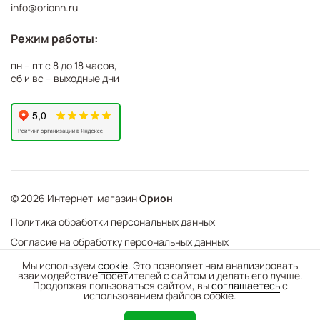
info@orionn.ru
Режим работы:
пн – пт с 8 до 18 часов,
сб и вс – выходные дни
© 2026 Интернет-магазин
Орион
Политика обработки персональных данных
Согласие на обработку персональных данных
©
Web Механика
Мы используем
cookie
. Это позволяет нам анализировать
взаимодействие посетителей с сайтом и делать его лучше.
-
+
В корзину
- создание интернет-магазинов
Продолжая пользоваться сайтом, вы
соглашаетесь
с
использованием файлов cookie.
0