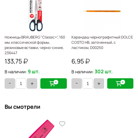
Ножницы BRAUBERG "Classic+", 160
Карандаш чернографитный DOLCE
мм, классической формы,
COSTO HB, заточенный, с
резиновые вставки, черно-синие,
ластиком, D00250
236447
133,75
6,95
9 шт.
302 шт.
В наличии:
В наличии:
-
-
+
+
Вы смотрели