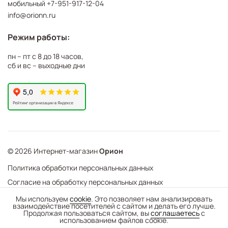
мобильный
+7-951-917-12-04
info@orionn.ru
Режим работы:
пн – пт с 8 до 18 часов,
сб и вс – выходные дни
© 2026 Интернет-магазин
Орион
Политика обработки персональных данных
Согласие на обработку персональных данных
©
Web Механика
Мы используем
cookie
. Это позволяет нам анализировать
взаимодействие посетителей с сайтом и делать его лучше.
-
+
В корзину
- создание интернет-магазинов
Продолжая пользоваться сайтом, вы
соглашаетесь
с
использованием файлов cookie.