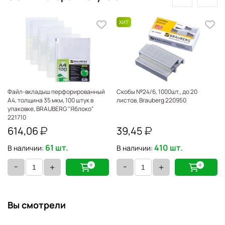
Файл-вкладыш перфорированный
Скобы №24/6, 1000шт., до 20
А4, толщина 35 мкм, 100 штук в
листов. Brauberg 220950
упаковке, BRAUBERG "Яблоко"
221710
614,06
39,45
61 шт.
410 шт.
В наличии:
В наличии:
-
-
+
+
Вы смотрели