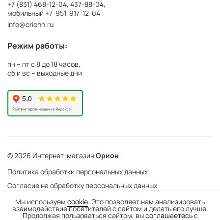
+7 (831) 468-12-04
,
437-88-04
,
мобильный
+7-951-917-12-04
info@orionn.ru
Режим работы:
пн – пт с 8 до 18 часов,
сб и вс – выходные дни
© 2026 Интернет-магазин
Орион
Политика обработки персональных данных
Согласие на обработку персональных данных
©
Web Механика
Мы используем
cookie
. Это позволяет нам анализировать
взаимодействие посетителей с сайтом и делать его лучше.
-
+
В корзину
- создание интернет-магазинов
Продолжая пользоваться сайтом, вы
соглашаетесь
с