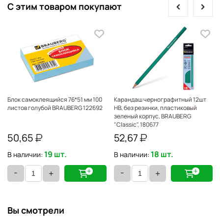
prev
next
С этим товаром покупают
Блок самоклеящийся 76*51 мм 100
Карандаш чернографитный 12шт
листов голубой BRAUBERG 122692
НВ, без резинки, пластиковый
зеленый корпус, BRAUBERG
"Classic", 180677
50,65
52,67
19 шт.
18 шт.
В наличии:
В наличии:
-
-
+
+
Вы смотрели