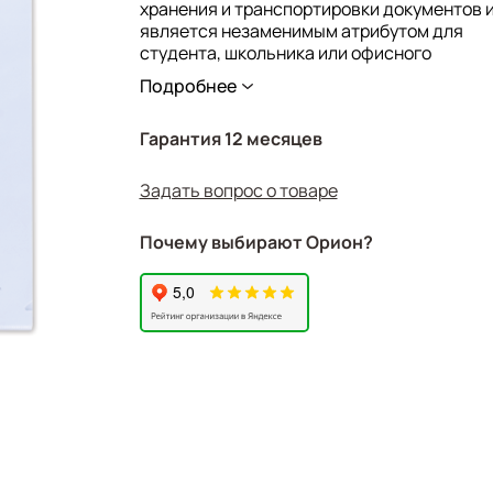
хранения и транспортировки документов 
Особенности: вырез для извлечения бума
является незаменимым атрибутом для
Цвет: прозрачный
студента, школьника или офисного
работника.
Подробнее
Высота: 310 мм
Ширина: 220 мм
Гарантия 12 месяцев
Бренд: BRAUBERG
Задать вопрос о товаре
Производитель: Россия
Вес: 0.019
Почему выбирают Орион?
Объём: 3.4495E-5
Артикул: 221641