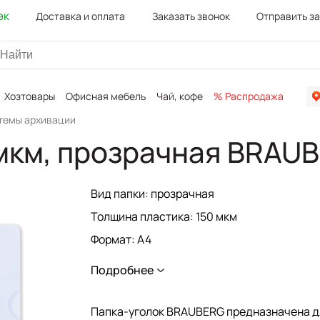
эк
Доставка и оплата
Заказать звонок
Отправить з
Хозтовары
Офисная мебель
Чай, кофе
% Распродажа
Канц
стемы архивации
 мкм, прозрачная BRAUB
Вид папки: прозрачная
Толщина пластика: 150 мкм
Формат: А4
Количество отделений: 1
Подробнее
Количество в комплекте: 1 шт.
Серия: Strong
Папка-уголок BRAUBERG предназначена д