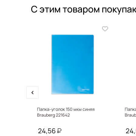
С этим товаром покупа
prev
UBERG
Папка-уголок 150 мкм синяя
Папка
шенный
Brauberg 221642
Braub
90
24,56
24