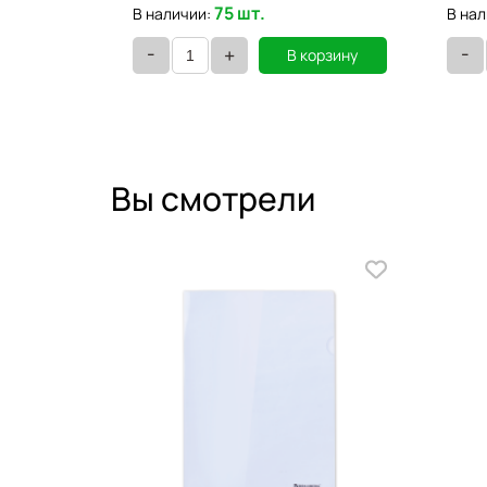
75 шт.
В наличии:
В нал
-
-
+
орзину
В корзину
Вы смотрели