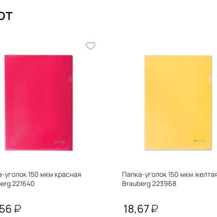
ют
-уголок 150 мкм красная
Папка-уголок 150 мкм желта
erg 221640
Brauberg 223968
,56
18,67