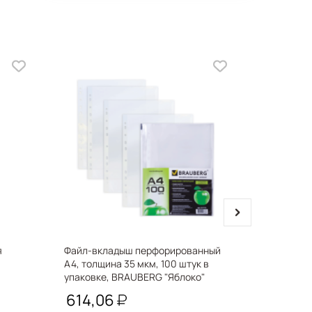
next
я
Файл-вкладыш перфорированный
Папка-уго
А4, толщина 35 мкм, 100 штук в
BRAUBER
упаковке, BRAUBERG "Яблоко"
221710
614,06
15,43