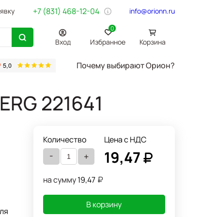
+7 (831) 468-12-04
аявку
info@orionn.ru
0
Вход
Избранное
Корзина
Почему выбирают Орион?
товары
Бумага Svetocopy A4
Бытовая химия
Хозтовары
Офи
ERG 221641
Количество
Цена с НДС
19,47
-
+
на сумму
19,47
В корзину
ля