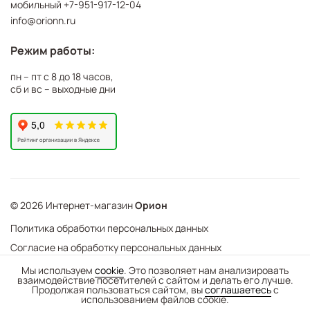
мобильный
+7-951-917-12-04
info@orionn.ru
Режим работы:
пн – пт с 8 до 18 часов,
сб и вс – выходные дни
© 2026 Интернет-магазин
Орион
Политика обработки персональных данных
Согласие на обработку персональных данных
©
Web Механика
Мы используем
cookie
. Это позволяет нам анализировать
взаимодействие посетителей с сайтом и делать его лучше.
-
+
В корзину
- создание интернет-магазинов
Продолжая пользоваться сайтом, вы
соглашаетесь
с
использованием файлов cookie.