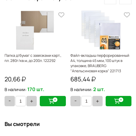
Папка д/бумаг с завязками карт.,
Файл-вкладыш перфорированный
пл. 280г/кв.м, до 200л. 122292
А4, толщина 45 мкм, 100 штук в
упаковке, BRAUBERG
"Апельсиновая корка" 221713
20,66
685,44
170 шт.
2 шт.
В наличии:
В наличии:
-
-
+
+
Вы смотрели