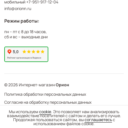
мобильный
+7-951-917-12-04
info@orionn.ru
Режим работы:
пн – пт с 8 до 18 часов,
сб и вс – выходные дни
© 2026 Интернет-магазин
Орион
Политика обработки персональных данных
Согласие на обработку персональных данных
©
Web Механика
Мы используем
cookie
. Это позволяет нам анализировать
взаимодействие посетителей с сайтом и делать его лучше.
-
+
В корзину
- создание интернет-магазинов
Продолжая пользоваться сайтом, вы
соглашаетесь
с
использованием файлов cookie.