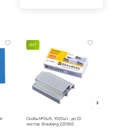
next
й
Скобы №24/6, 1000шт., до 20
Текстовы
листов. Brauberg 220950
"Contract