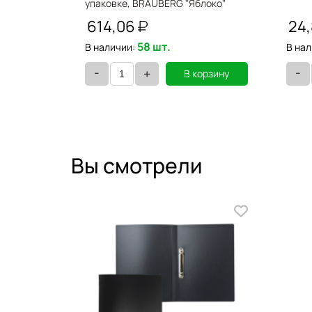
жное"
упаковке, BRAUBERG "Яблоко"
221710
614,06
24
58 шт.
В наличии:
В нал
-
-
+
орзину
В корзину
Вы смотрели