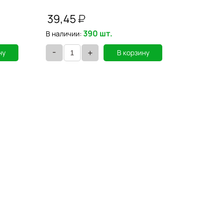
наконечни
39,45
56,78
390 шт.
В наличии:
В наличии
-
-
+
ну
В корзину