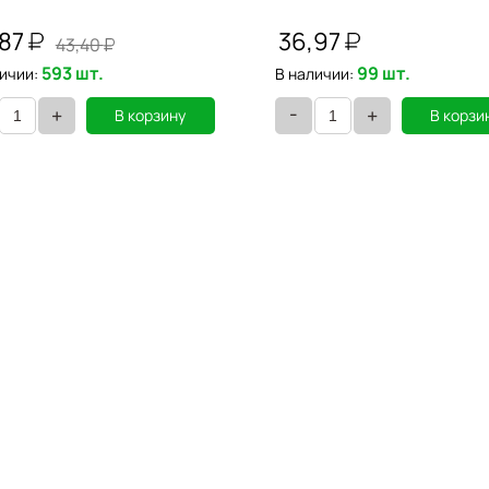
,87
36,97
43,40
593 шт.
99 шт.
ичии:
В наличии:
-
+
+
В корзину
В корзи