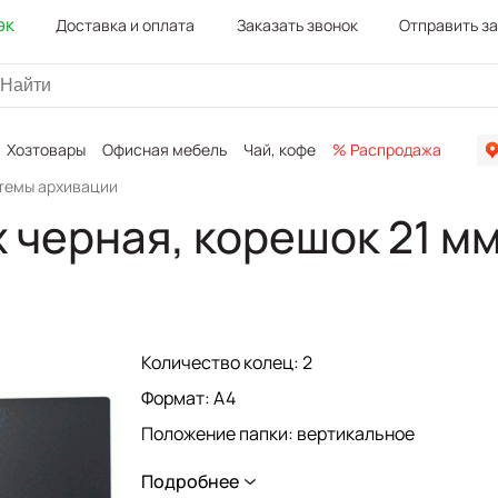
эк
Доставка и оплата
Заказать звонок
Отправить з
Хозтовары
Офисная мебель
Чай, кофе
% Распродажа
Канц
стемы архивации
х черная, корешок 21 
Количество колец: 2
Формат: А4
Положение папки: вертикальное
Вместимость: 120 листов
Подробнее