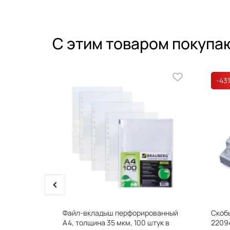
С этим товаром покупа
-43
prev
Абсолют)
Файл-вкладыш перфорированный
Скобы
А4, толщина 35 мкм, 100 штук в
2209