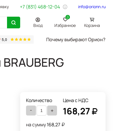
+7 (831) 468-12-04
аявку
info@orionn.ru
0
Вход
Избранное
Корзина
Почему выбирают Орион?
товары
Бумага Svetocopy A4
Бытовая химия
Хозтовары
Офи
мм BRAUBERG
Количество
Цена с НДС
168,27
-
+
на сумму
168,27