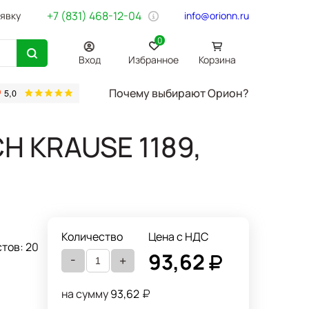
+7 (831) 468-12-04
аявку
info@orionn.ru
0
Вход
Избранное
Корзина
Почему выбирают Орион?
товары
Бумага Svetocopy A4
Бытовая химия
Хозтовары
Офи
CH KRAUSE 1189,
Количество
Цена с НДС
тов: 20
93,62
-
+
на сумму
93,62