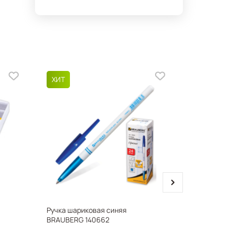
next
Ручка шариковая синяя
Файл-вкл
BRAUBERG 140662
А4, толщи