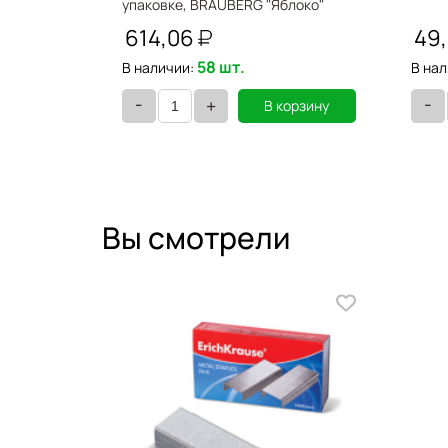
300
упаковке, BRAUBERG "Яблоко"
221710
614,06
49
58 шт.
В наличии:
В нал
-
-
+
орзину
В корзину
Вы смотрели