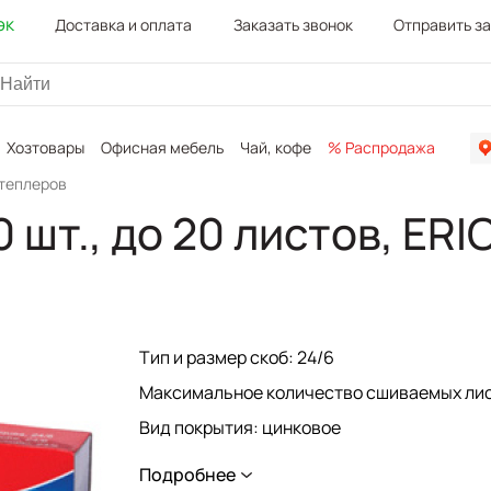
эк
Доставка и оплата
Заказать звонок
Отправить з
Хозтовары
Офисная мебель
Чай, кофе
% Распродажа
Канц
степлеров
шт., до 20 листов, ERI
Тип и размер скоб: 24/6
Максимальное количество сшиваемых лис
Вид покрытия: цинковое
Материал скоб: сталь
Подробнее