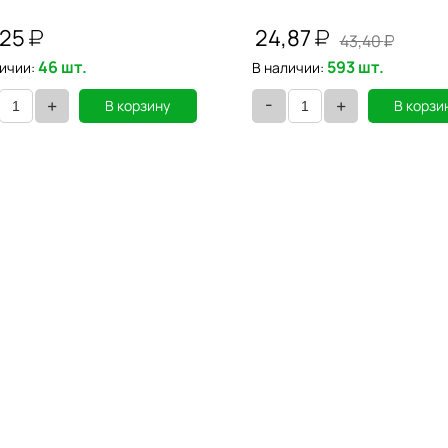
,25
24,87
43,40
46 шт.
593 шт.
ичии:
В наличии:
-
+
+
В корзину
В корзи