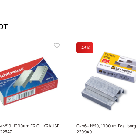
ют
-43
%
ы №10, 1000шт. ERICH KRAUSE
Скобы №10, 1000шт. Brauberg
222347
220949