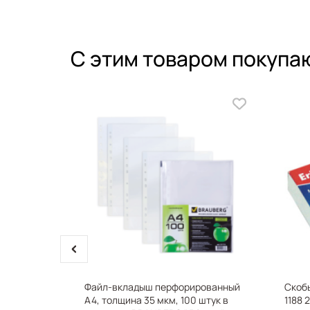
С этим товаром покупа
prev
ёрный,
Файл-вкладыш перфорированный
Скоб
,
А4, толщина 35 мкм, 100 штук в
1188 