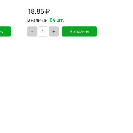
упаковке
"Апельсин
18,85
685,4
64 шт.
В наличии:
В наличии
-
-
+
ну
В корзину