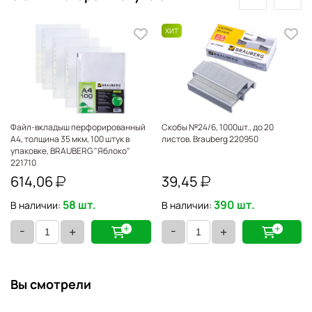
Файл-вкладыш перфорированный
Скобы №24/6, 1000шт., до 20
А4, толщина 35 мкм, 100 штук в
листов. Brauberg 220950
упаковке, BRAUBERG "Яблоко"
221710
614,06
39,45
58 шт.
390 шт.
В наличии:
В наличии:
-
-
+
+
Вы смотрели