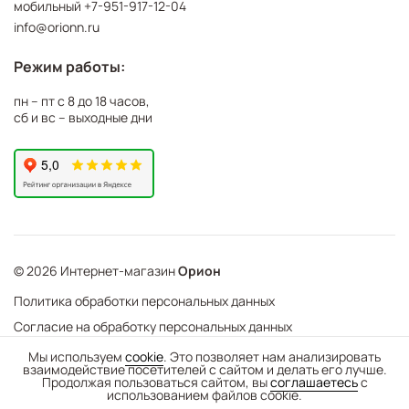
мобильный
+7-951-917-12-04
info@orionn.ru
Режим работы:
пн – пт с 8 до 18 часов,
сб и вс – выходные дни
© 2026 Интернет-магазин
Орион
Политика обработки персональных данных
Согласие на обработку персональных данных
©
Web Механика
Мы используем
cookie
. Это позволяет нам анализировать
взаимодействие посетителей с сайтом и делать его лучше.
-
+
В корзину
- создание интернет-магазинов
Продолжая пользоваться сайтом, вы
соглашаетесь
с
использованием файлов cookie.