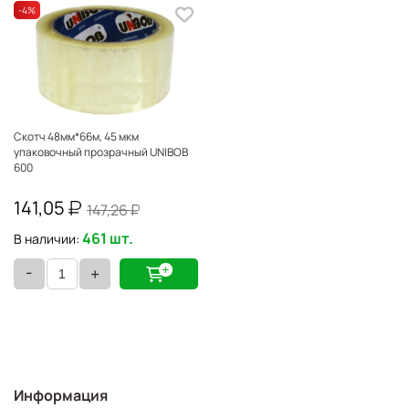
-4
%
Скотч 48мм*66м, 45 мкм
упаковочный прозрачный UNIBOB
600
141,05
147,26
461 шт.
В наличии:
-
+
Информация