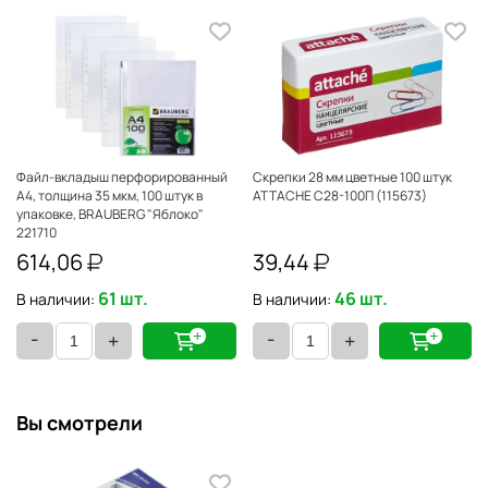
Файл-вкладыш перфорированный
Скрепки 28 мм цветные 100 штук
А4, толщина 35 мкм, 100 штук в
ATTACHE С28-100П (115673)
упаковке, BRAUBERG "Яблоко"
221710
614,06
39,44
X
61 шт.
46 шт.
В наличии:
В наличии:
-
-
+
+
Вы смотрели