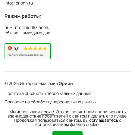
info@orionn.ru
Режим работы:
пн – пт с 8 до 18 часов,
сб и вс – выходные дни
© 2026 Интернет-магазин
Орион
Политика обработки персональных данных
Согласие на обработку персональных данных
©
Web Механика
Мы используем
cookie
. Это позволяет нам анализировать
взаимодействие посетителей с сайтом и делать его лучше.
-
+
В корзину
- создание интернет-магазинов
Продолжая пользоваться сайтом, вы
соглашаетесь
с
использованием файлов cookie.
0