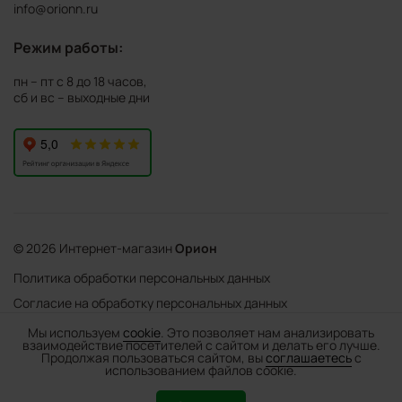
info@orionn.ru
Режим работы:
пн – пт с 8 до 18 часов,
сб и вс – выходные дни
© 2026 Интернет-магазин
Орион
Политика обработки персональных данных
Согласие на обработку персональных данных
©
Web Механика
Мы используем
cookie
. Это позволяет нам анализировать
взаимодействие посетителей с сайтом и делать его лучше.
-
+
В корзину
- создание интернет-магазинов
Продолжая пользоваться сайтом, вы
соглашаетесь
с
использованием файлов cookie.
0