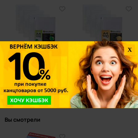
X
Файл-вкладыш перфорированный
Файл-вкладыш перфорированный
А4, толщина 35 мкм, 100 штук в
А4, толщина 45 мкм, 100 штук в
упаковке, BRAUBERG "Яблоко"
упаковке, BRAUBERG
221710
"Апельсиновая корка" 221713
614,06
685,44
58 шт.
2 шт.
В наличии:
В наличии:
-
-
+
+
Вы смотрели