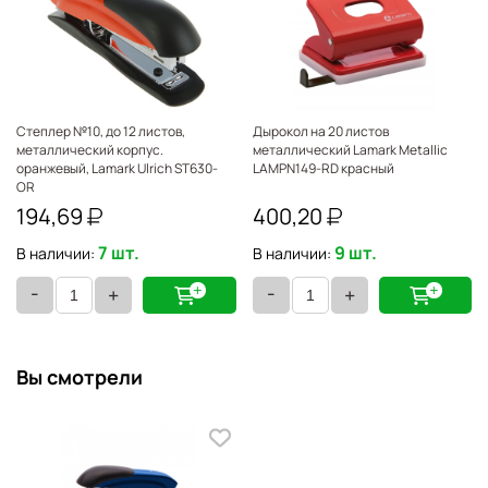
Степлер №10, до 12 листов,
Дырокол на 20 листов
металлический корпус.
металлический Lamark Metallic
оранжевый, Lamark Ulrich ST630-
LAMPN149-RD красный
OR
194,69
400,20
7 шт.
9 шт.
В наличии:
В наличии:
-
-
+
+
Вы смотрели