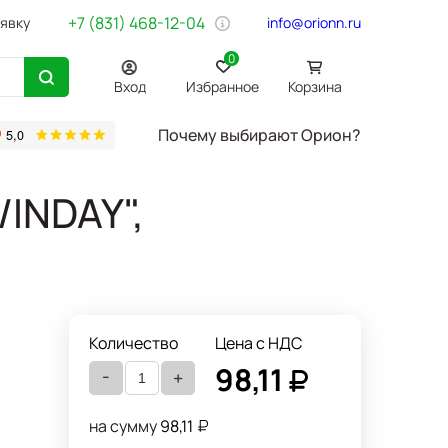
+7 (831) 468-12-04
аявку
info@orionn.ru
0
Вход
Избранное
Корзина
Почему выбирают Орион?
товары
Бумага Svetocopy A4
Бытовая химия
Хозтовары
Офи
/INDAY",
Количество
Цена с НДС
98,11
-
+
)
на сумму
98,11