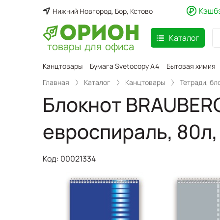
Кэшб
Нижний Новгород, Бор, Кстово
Каталог
товары для офиса
аспродажа
Канцтовары
Бумага Svetocopy A4
Бытовая химия
Главная
Каталог
Канцтовары
Тетради, бл
Блокнот BRAUBERG,
евроспираль, 80л,
Код:
00021334