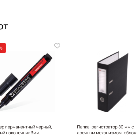
Объём: 0.000272507
Артикул: 121723
Штрихкод: 4606224014340
ют
%
X
ер перманентный черный,
Папка-регистратор 80 мм с
ый наконечник 3мм,
арочным механизмом, облож