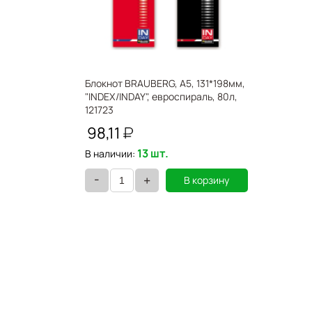
Блокнот BRAUBERG, А5, 131*198мм,
"INDEX/INDAY", евроспираль, 80л,
121723
98,11
13 шт.
В наличии:
-
+
В корзину