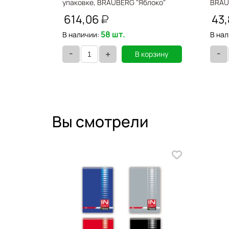
упаковке, BRAUBERG "Яблоко"
BRAU
221710
614,06
43
58 шт.
В наличии:
В нал
-
-
+
орзину
В корзину
Вы смотрели