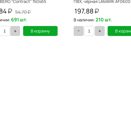
BERG "Contract" 150465
ПВХ, чёрная LAMARK AF0600
,84
197,88
54,70
691 шт.
210 шт.
ичии:
В наличии:
-
+
+
В корзину
В корзи