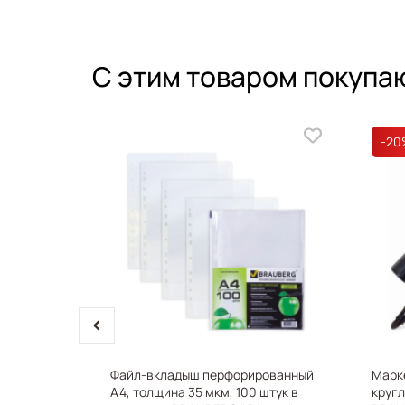
С этим товаром покупа
-20
prev
р А5, 100
Файл-вкладыш перфорированный
Марк
А4, толщина 35 мкм, 100 штук в
кругл