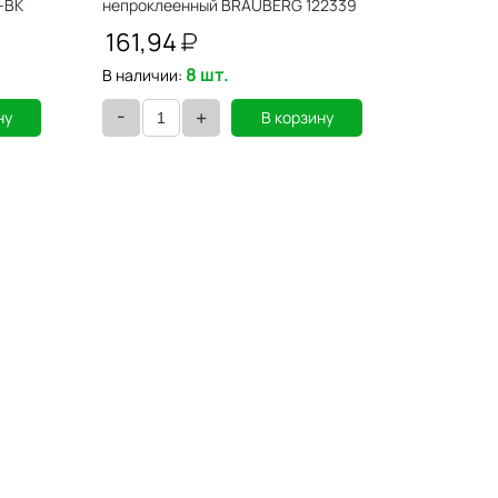
-BK
непроклеенный BRAUBERG 122339
черный, 
161,94
172,7
8 шт.
В наличии:
В наличии
-
-
+
ну
В корзину