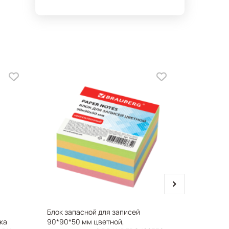
next
Блок запасной для записей
Степлер №
ка
90*90*50 мм цветной,
до 12 лис