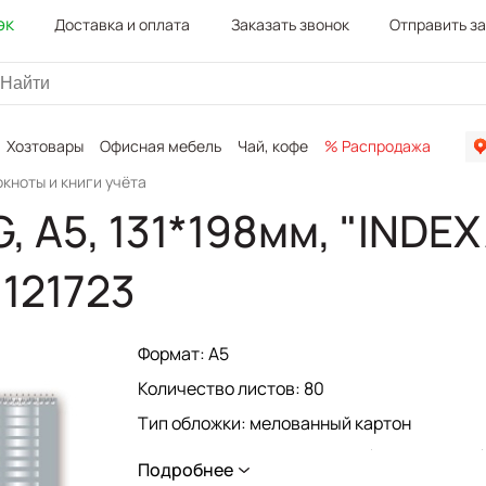
эк
Доставка и оплата
Заказать звонок
Отправить з
Хозтовары
Офисная мебель
Чай, кофе
% Распродажа
Канц
окноты и книги учёта
 А5, 131*198мм, "INDEX
 121723
Формат: А5
Количество листов: 80
Тип обложки: мелованный картон
Скрепление блока: гребень (евроспираль
Подробнее