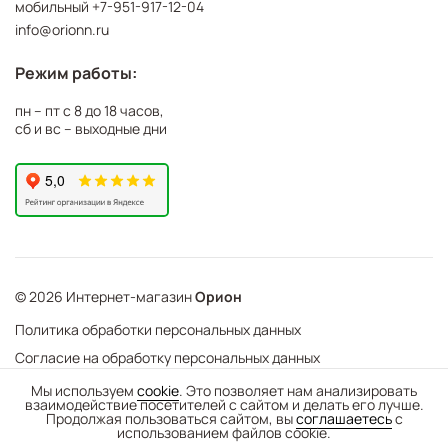
мобильный
+7-951-917-12-04
info@orionn.ru
Режим работы:
пн – пт с 8 до 18 часов,
сб и вс – выходные дни
© 2026 Интернет-магазин
Орион
Политика обработки персональных данных
Согласие на обработку персональных данных
©
Web Механика
Мы используем
cookie
. Это позволяет нам анализировать
взаимодействие посетителей с сайтом и делать его лучше.
-
+
В корзину
- создание интернет-магазинов
Продолжая пользоваться сайтом, вы
соглашаетесь
с
использованием файлов cookie.