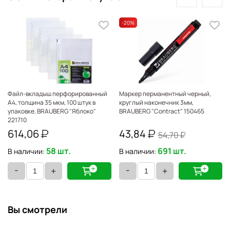
-20
%
Файл-вкладыш перфорированный
Маркер перманентный черный,
А4, толщина 35 мкм, 100 штук в
круглый наконечник 3мм,
упаковке, BRAUBERG "Яблоко"
BRAUBERG "Contract" 150465
221710
614,06
43,84
54,70
58 шт.
691 шт.
В наличии:
В наличии:
-
-
+
+
Вы смотрели