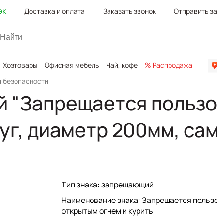
эк
Доставка и оплата
Заказать звонок
Отправить з
Хозтовары
Офисная мебель
Чай, кофе
% Распродажа
Канц
и безопасности
 "Запрещается пользо
круг, диаметр 200мм, са
Тип знака: запрещающий
Наименование знака: Запрещается польз
открытым огнем и курить