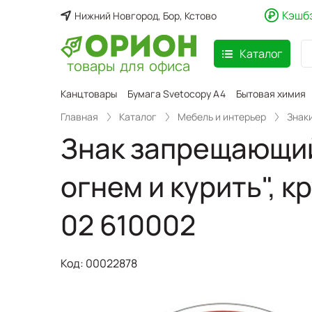
Кэшб
Нижний Новгород, Бор, Кстово
Каталог
товары для офиса
аспродажа
Канцтовары
Бумага Svetocopy A4
Бытовая химия
Главная
Каталог
Мебель и интерьер
Знак
Знак запрещающий
огнем и курить", 
02 610002
Код:
00022878