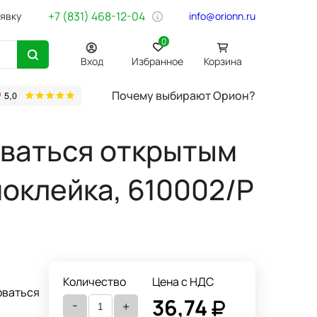
+7 (831) 468-12-04
аявку
info@orionn.ru
0
Вход
Избранное
Корзина
Почему выбирают Орион?
товары
Бумага Svetocopy A4
Бытовая химия
Хозтовары
Офи
ваться открытым
моклейка, 610002/Р
Количество
Цена с НДС
оваться
36,74
-
+