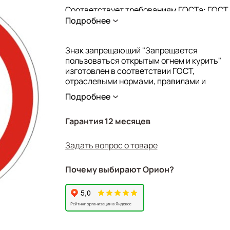
Соответствует требованиям ГОСТа: ГОСТ
Подробнее
12.4.026-2015
Самоклеящийся: да
Знак запрещающий "Запрещается
Высота: 200 мм
пользоваться открытым огнем и курить"
Ширина: 200 мм
изготовлен в соответствии ГОСТ,
отраслевыми нормами, правилами и
Форма: круглая
инструкциями.
Подробнее
Материал: пленка ПВХ
Бренд: NO NAME
Гарантия 12 месяцев
Производитель: Россия
Задать вопрос о товаре
Вес: 0.011
Объём: 1.8E-5
Почему выбирают Орион?
Артикул: 610002/Р02
Штрихкод: 1610001080315