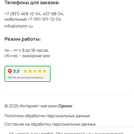
Телефоны для заказов:
+7 (831) 468-12-04
,
437-88-04
,
мобильный
+7-951-917-12-04
info@orionn.ru
Режим работы:
пн – пт с 8 до 18 часов,
сб и вс – выходные дни
© 2026 Интернет-магазин
Орион
Политика обработки персональных данных
Согласие на обработку персональных данных
©
Web Механика
Мы используем
cookie
. Это позволяет нам анализировать