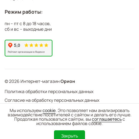
Режим работы:
пн – пт с 8 до 18 часов,
сб и вс – выходные дни
© 2026 Интернет-магазин
Орион
Политика обработки персональных данных
Согласие на обработку персональных данных
©
Web Механика
Мы используем
cookie
. Это позволяет нам анализировать
взаимодействие посетителей с сайтом и делать его лучше.
-
+
В корзину
- создание интернет-магазинов
Продолжая пользоваться сайтом, вы
соглашаетесь
с
использованием файлов cookie.
0
Закрыть