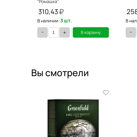
26588
"Ромашка"
310,43
25
3 шт.
В наличии:
В нал
-
-
+
орзину
В корзину
Вы смотрели