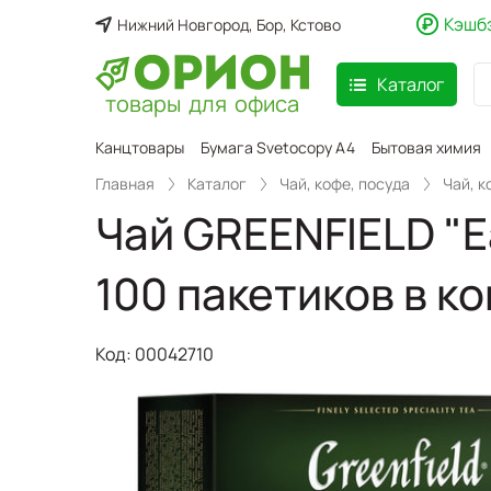
Кэшб
Нижний Новгород, Бор, Кстово
Каталог
товары для офиса
аспродажа
Канцтовары
Бумага Svetocopy A4
Бытовая химия
Главная
Каталог
Чай, кофе, посуда
Чай, к
Чай GREENFIELD "Ea
100 пакетиков в к
Код:
00042710