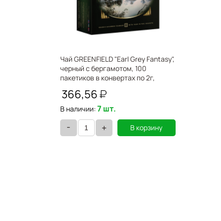
Чай GREENFIELD "Earl Grey Fantasy",
черный с бергамотом, 100
пакетиков в конвертах по 2г,
620392/183207
366,56
7 шт.
В наличии:
-
+
В корзину