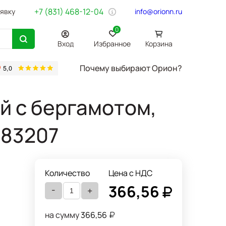
+7 (831) 468-12-04
аявку
info@orionn.ru
0
Вход
Избранное
Корзина
Почему выбирают Орион?
товары
Бумага Svetocopy A4
Бытовая химия
Хозтовары
Офи
ый с бергамотом,
183207
Количество
Цена с НДС
366,56
-
+
на сумму
366,56