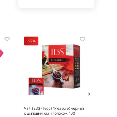
-22
%
next
Чай TESS (Тесс) "Pleasure", черный
Стержень
с шиповником и яблоком, 100
(Франция) 