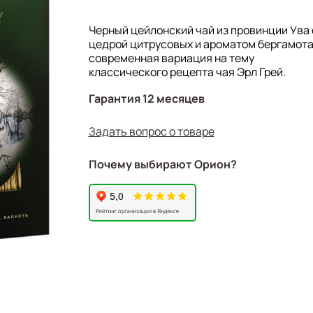
Наличие конвертика: да
Тип пакетика: стандартный
Черный цейлонский чай из провинции Ува 
цедрой цитрусовых и ароматом бергамота
Серия: Earl Grey
современная вариация на тему
Тип упаковки: картонная упаковка
классического рецепта чая Эрл Грей.
Срок годности: 36 мес.
Гарантия 12 месяцев
Фирма-производитель: ГК Орими Трейд
Задать вопрос о товаре
Бренд: GREENFIELD
Производитель: Россия
Почему выбирают Орион?
Вес: 0.375
Объём: 0.00329364
Артикул: 0584-09
Штрихкод: 4605246005848