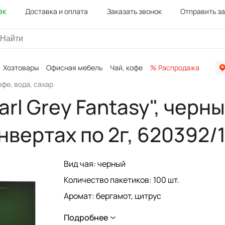
эк
Доставка и оплата
Заказать звонок
Отправить з
Хозтовары
Офисная мебель
Чай, кофе
% Распродажа
Канц
офе, вода, сахар
rl Grey Fantasy", черн
онвертах по 2г, 620392/
Вид чая: черный
Количество пакетиков: 100 шт.
Аромат: бергамот, цитрус
Наличие ярлычка: да
Подробнее