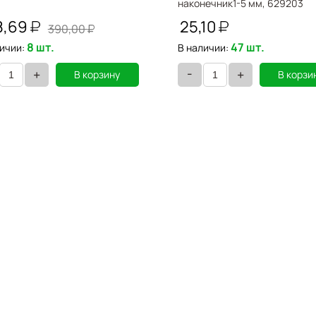
наконечник1-5 мм, 629203
8,69
25,10
390,00
8 шт.
47 шт.
ичии:
В наличии:
-
+
+
В корзину
В корзи