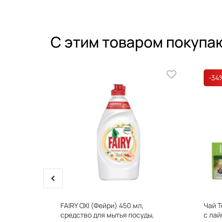
С этим товаром покупа
-34
prev
ковый с
FAIRY OXI (Фейри) 450 мл,
Чай T
 А4,
средство для мытья посуды,
с лай