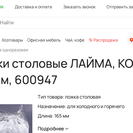
эк
Доставка и оплата
Заказать звонок
Отправить з
Хозтовары
Офисная мебель
Чай, кофе
% Распродажа
Канц
а одноразовая
и столовые ЛАЙМА, КО
мм, 600947
Тип товара: ложка столовая
Назначение: для холодного и горячего
Длина: 165 мм
Соответствует требованиям ГОСТа: ГОСТ
Подробнее
50962-96