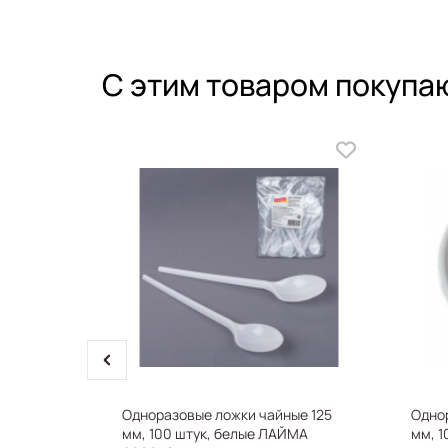
С этим товаром покупа
prev
UBERG
Одноразовые ложки чайные 125
Однор
 100 г,
мм, 100 штук, белые ЛАЙМА
мм, 1