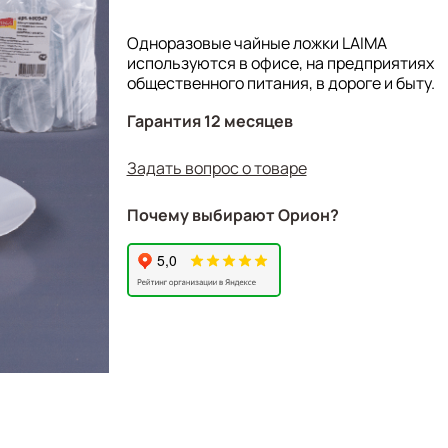
Материал: полистирол
Одноразовые чайные ложки LAIMA
Товар относится к сегменту ЭКОНОМ: да
используются в офисе, на предприятиях
общественного питания, в дороге и быту.
Количество в упаковке: 100 шт.
Гарантия 12 месяцев
Цвет: белый
Бренд: LAIMA
Задать вопрос о товаре
Производитель: Россия
Почему выбирают Орион?
Вес: 0.28
Объём: 0.00198281
Артикул: 600947
Штрихкод: 4606224060002