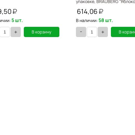
упаковке, BRAUBERG "Яблоко
221710
9,50
614,06
5 шт.
58 шт.
ичии:
В наличии:
-
+
+
В корзину
В корзи