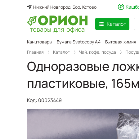
Кэшб
Нижний Новгород, Бор, Кстово
Каталог
товары для офиса
аспродажа
Канцтовары
Бумага Svetocopy A4
Бытовая химия
Главная
Каталог
Чай, кофе, посуда
Посуд
Одноразовые ложк
пластиковые, 165
Код:
00023449