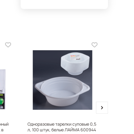
next
нный
Одноразовые тарелки суповые 0,5
Салфетки 
 в
л, 100 штук, белые ЛАЙМА 600944
1-слойные