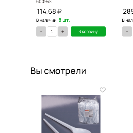
600948
114,68
28
8 шт.
В наличии:
В нал
-
-
+
орзину
В корзину
Вы смотрели