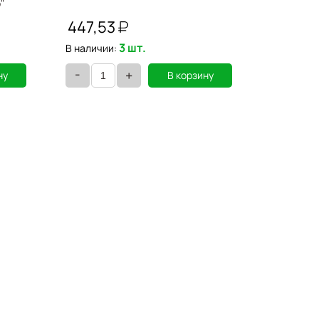
"
447,53
55,68
3 шт.
В наличии:
В наличии
-
-
+
ну
В корзину