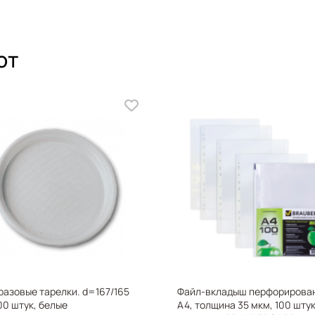
ют
X
азовые тарелки. d=167/165
Файл-вкладыш перфорирова
00 штук, белые
А4, толщина 35 мкм, 100 штук