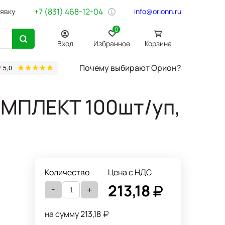
+7 (831) 468-12-04
аявку
info@orionn.ru
0
Вход
Избранное
Корзина
Почему выбирают Орион?
товары
Бумага Svetocopy A4
Бытовая химия
Хозтовары
Офи
МПЛЕКТ 100шт/уп,
Количество
Цена с НДС
213,18
-
+
 Р
на сумму
213,18