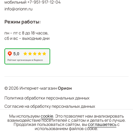
мобильный
+7-951-917-12-04
info@orionn.ru
Режим работы:
пн – пт с 8 до 18 часов,
сб и вс – выходные дни
© 2026 Интернет-магазин
Орион
Политика обработки персональных данных
Согласие на обработку персональных данных
©
Web Механика
Мы используем
cookie
. Это позволяет нам анализировать
взаимодействие посетителей с сайтом и делать его лучше.
-
+
В корзину
- создание интернет-магазинов
Продолжая пользоваться сайтом, вы
соглашаетесь
с
использованием файлов cookie.