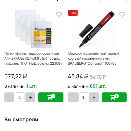
-20
%
Папки-файлы перфорированные
Маркер перманентный черный,
А4+ BRAUBERG, КОМПЛЕКТ 50 шт.,
круглый наконечник 3мм,
гладкие, ПЛОТНЫЕ, 60 мкм, 223084
BRAUBERG "Contract" 150465
577,22
43,84
54,70
1 шт.
691 шт.
В наличии:
В наличии:
-
-
+
+
Вы смотрели