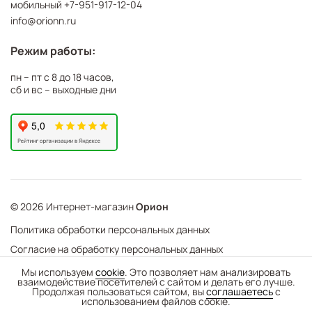
мобильный
+7-951-917-12-04
info@orionn.ru
Режим работы:
пн – пт с 8 до 18 часов,
сб и вс – выходные дни
© 2026 Интернет-магазин
Орион
Политика обработки персональных данных
Согласие на обработку персональных данных
©
Web Механика
Мы используем
cookie
. Это позволяет нам анализировать
взаимодействие посетителей с сайтом и делать его лучше.
-
+
В корзину
- создание интернет-магазинов
Продолжая пользоваться сайтом, вы
соглашаетесь
с
использованием файлов cookie.