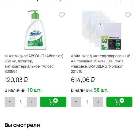
Мыло жидкое ABSOLUT (Абсолют)
Файл-вкладыш перфорированный
250 мл, дозатор,
А4, толщина 35 мкм, 100 штук в
антибактериальное, "Алоэ",
упаковке, BRAUBERG "Яблоко"
600594
221710
120,03
614,06
10 шт.
58 шт.
В наличии:
В наличии:
-
-
+
+
Вы смотрели