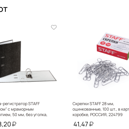
ют
а-регистратор STAFF
Скрепки STAFF 28 мм,
X
ном" с мраморным
оцинкованные, 100 шт., в карт
тием, 50 мм, без уголка,
коробке, РОССИЯ, 224799
й корешок, 224615
8,20
41,47