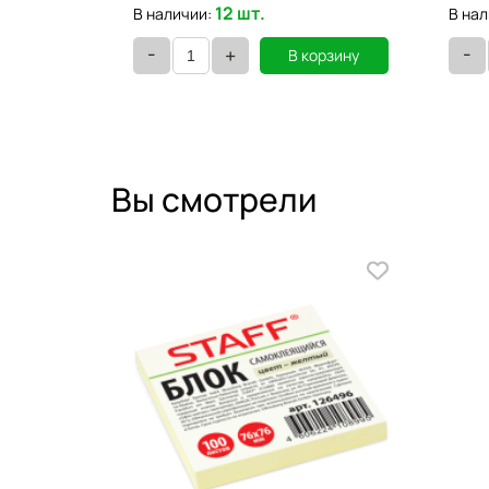
12 шт.
В наличии:
В нал
-
-
+
орзину
В корзину
Вы смотрели