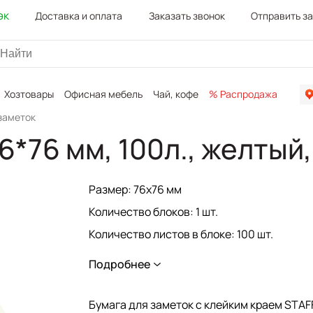
эк
Доставка и оплата
Заказать звонок
Отправить з
Хозтовары
Офисная мебель
Чай, кофе
% Распродажа
Канц
заметок
6*76 мм, 100л., желтый
Размер: 76x76 мм
Количество блоков: 1 шт.
Количество листов в блоке: 100 шт.
Количество цветов: 1
Подробнее
Форма: квадратная
Серия: Manager
Бумага для заметок с клейким краем STAF