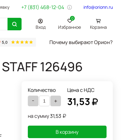
+7 (831) 468-12-04
аявку
info@orionn.ru
0
Вход
Избранное
Корзина
Почему выбирают Орион?
товары
Бумага Svetocopy A4
Бытовая химия
Хозтовары
Офи
, STAFF 126496
Количество
Цена с НДС
31,53
-
+
на сумму
31,53
В корзину
F