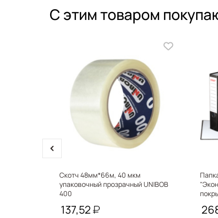
С этим товаром покупа
prev
k 305
Скотч 48мм*66м, 40 мкм
Папк
онечник 1-
упаковочный прозрачный UNIBOB
"Эко
400
покры
черны
137,52
26