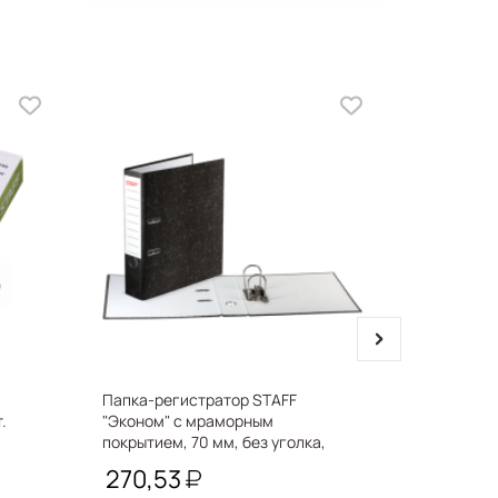
next
Папка-регистратор STAFF
Маркер п
.
"Эконом" с мраморным
(нестирае
покрытием, 70 мм, без уголка,
круглый н
черный корешок, 224616
черный, 1
270,53
17,94