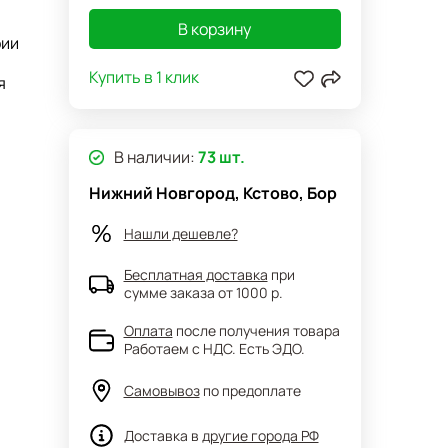
В корзину
рии
Купить в 1 клик
я
ечайка
В наличии:
73 шт.
ен
Нижний Новгород, Кстово, Бор
Нашли дешевле?
ой
Бесплатная доставка
при
сумме заказа от 1000 р.
Оплата
после получения товара
Работаем с НДС. Есть ЭДО.
е
Самовывоз
по предоплате
Доставка в
другие города РФ