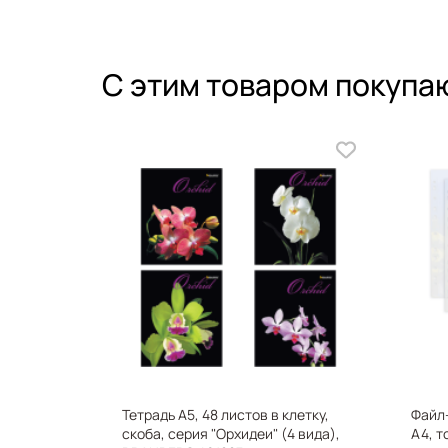
С этим товаром покупа
 5мм*5м
Тетрадь А5, 48 листов в клетку,
Файл
скоба, серия "Орхидеи" (4 вида),
А4, т