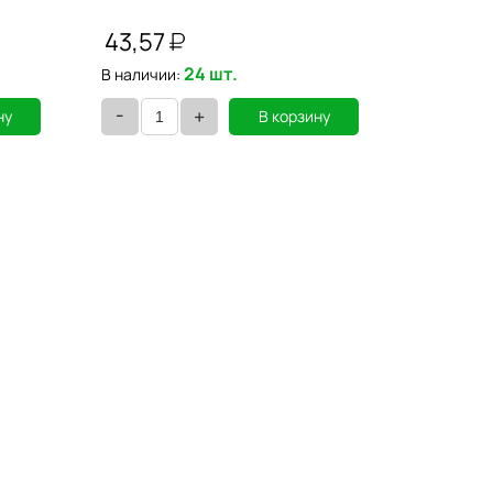
BRAUBERG
43,57
54,94
24 шт.
Под заказ
В наличии:
-
-
+
ну
В корзину