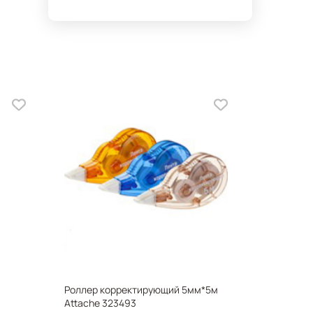
Роллер корректирующий 5мм*5м
Тетрадь А5
Attache 323493
скоба, се