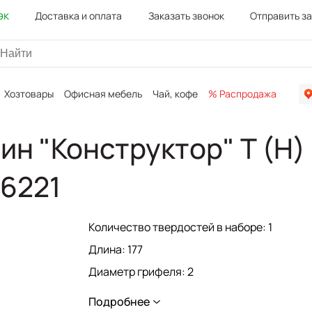
эк
Доставка и оплата
Заказать звонок
Отправить з
Хозтовары
Офисная мебель
Чай, кофе
% Распродажа
Канц
ин "Конструктор" Т (H)
46221
Количество твердостей в наборе: 1
Длина: 177
Диаметр грифеля: 2
Диаметр корпуса: 7
Подробнее