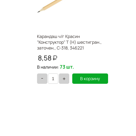
Карандаш ч/г Красин
"Конструктор" Т (H) шестигран.,
заточен., С-318, 346221
8,58
73 шт.
В наличии:
-
+
В корзину