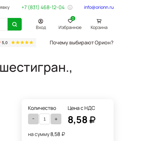
+7 (831) 468-12-04
аявку
info@orionn.ru
0
Вход
Избранное
Корзина
Почему выбирают Орион?
товары
Бумага Svetocopy A4
Бытовая химия
Хозтовары
Офи
 шестигран.,
Количество
Цена с НДС
8,58
-
+
на сумму
8,58