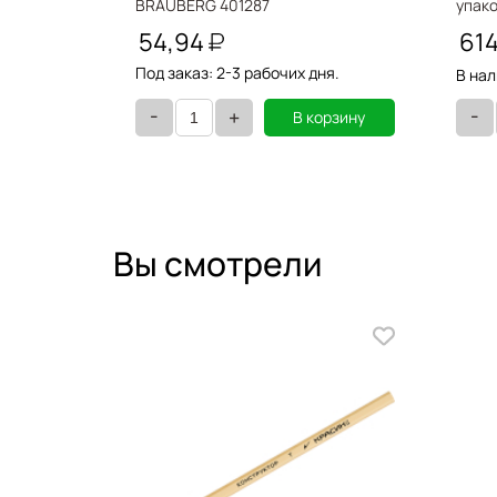
BRAUBERG 401287
упак
22171
54,94
61
Под заказ: 2-3 рабочих дня.
В нал
-
-
+
орзину
В корзину
Вы смотрели