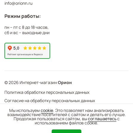
info@orionn.ru
Режим работы:
пн – пт с 8 до 18 часов,
сб и вс – выходные дни
© 2026 Интернет-магазин
Орион
Политика обработки персональных данных
Согласие на обработку персональных данных
©
Web Механика
Мы используем
cookie
. Это позволяет нам анализировать
взаимодействие посетителей с сайтом и делать его лучше.
-
+
В корзину
- создание интернет-магазинов
Продолжая пользоваться сайтом, вы
соглашаетесь
с
использованием файлов cookie.
0