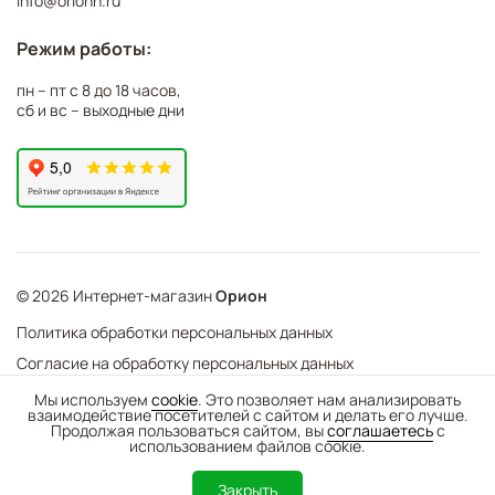
info@orionn.ru
Режим работы:
пн – пт с 8 до 18 часов,
сб и вс – выходные дни
© 2026 Интернет-магазин
Орион
Политика обработки персональных данных
Согласие на обработку персональных данных
©
Web Механика
Мы используем
cookie
. Это позволяет нам анализировать
взаимодействие посетителей с сайтом и делать его лучше.
-
+
В корзину
- создание интернет-магазинов
Продолжая пользоваться сайтом, вы
соглашаетесь
с
использованием файлов cookie.
0
Закрыть