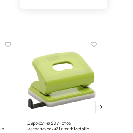
next
Дырокол на 20 листов
Набор те
ка
металлический Lamark Metallic
lamark306