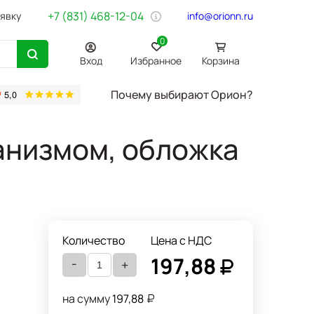
+7 (831) 468-12-04
аявку
info@orionn.ru
0
Вход
Избранное
Корзина
Почему выбирают Орион?
товары
Бумага Svetocopy A4
Бытовая химия
Хозтовары
Офи
анизмом, обложка
Количество
Цена с НДС
197,88
-
+
на сумму
197,88