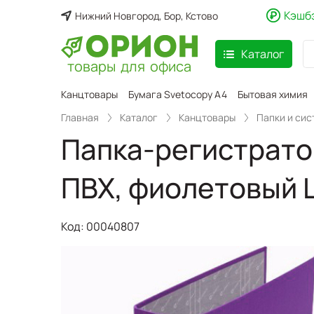
Кэшб
Нижний Новгород, Бор, Кстово
Каталог
товары для офиса
аспродажа
Канцтовары
Бумага Svetocopy A4
Бытовая химия
Главная
Каталог
Канцтовары
Папки и си
Папка-регистрато
ПВХ, фиолетовый 
Код:
00040807