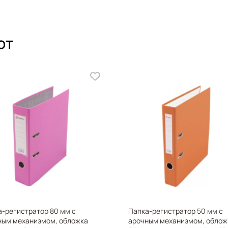
ют
X
-регистратор 80 мм с
Папка-регистратор 50 мм с
ным механизмом, обложка
арочным механизмом, облож