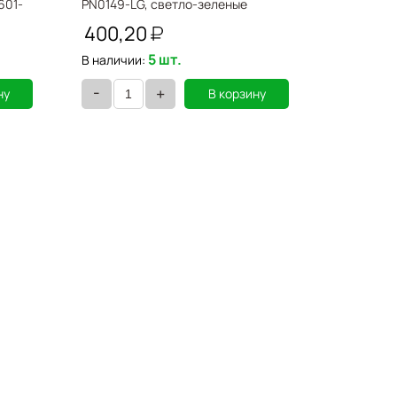
601-
PN0149-LG, светло-зеленые
зеленый ж
400,20
148,9
5 шт.
В наличии:
В наличии
-
-
+
ну
В корзину