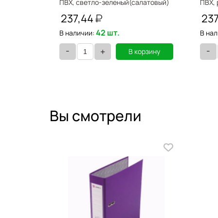
 блистере,
ПВХ, светло-зеленый(салатовый)
ПВХ,
LAMARK
237,44
23
42 шт.
В наличии:
В нал
-
-
+
орзину
В корзину
Вы смотрели