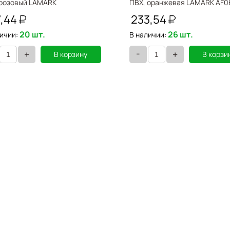
 розовый LAMARK
ПВХ, оранжевая LAMARK AF0
OR
7,44
233,54
20 шт.
26 шт.
ичии:
В наличии:
-
+
+
В корзину
В корзи