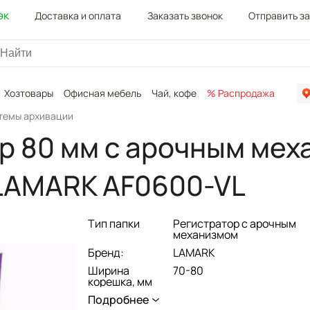
эк
Доставка и оплата
Заказать звонок
Отправить з
Хозтовары
Офисная мебель
Чай, кофе
% Распродажа
Канц
стемы архивации
р 80 мм с арочным мех
LAMARK AF0600-VL
Тип папки
Регистратор с арочным
механизмом
Бренд:
LAMARK
Ширина
70-80
корешка, мм
Изготовлена
Подробнее
Картон с ПВХ-покрытием