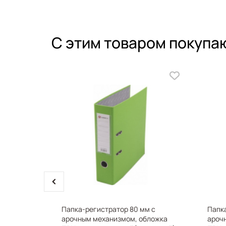
С этим товаром покупа
prev
ментов
Папка-регистратор 80 мм с
Папка
3 шт,
арочным механизмом, обложка
ароч