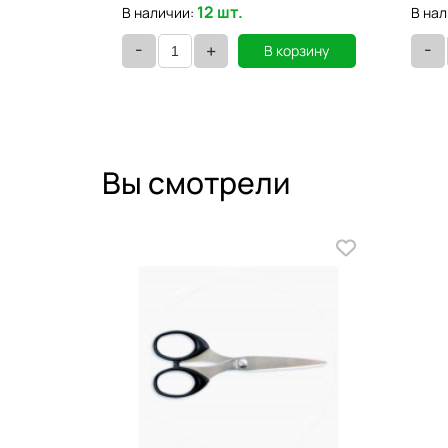
12 шт.
В наличии:
В нал
-
-
+
орзину
В корзину
Вы смотрели