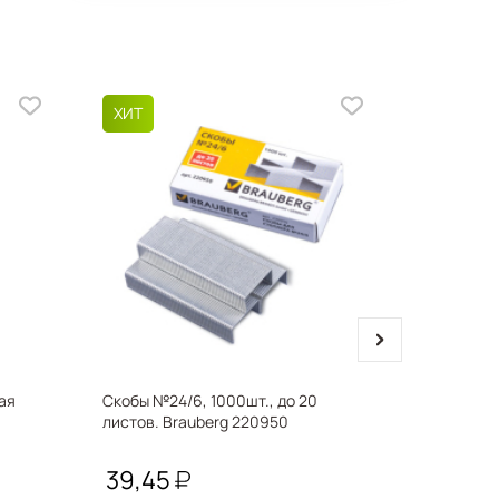
next
ая
Скобы №24/6, 1000шт., до 20
Файл-вкл
листов. Brauberg 220950
А4, толщи
упаковке
221710
39,45
614,0