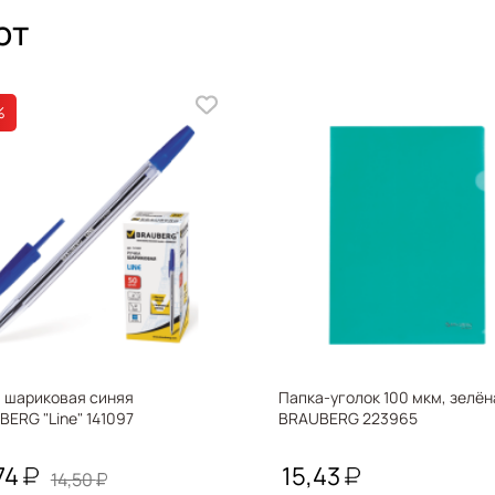
ют
%
а шариковая синяя
Папка-уголок 100 мкм, зелён
ERG "Line" 141097
BRAUBERG 223965
74
15,43
14,50