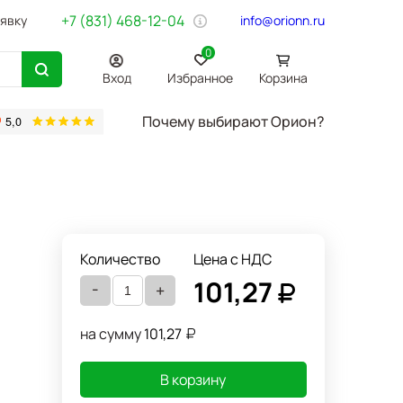
+7 (831) 468-12-04
аявку
info@orionn.ru
0
Вход
Избранное
Корзина
Почему выбирают Орион?
товары
Бумага Svetocopy A4
Бытовая химия
Хозтовары
Офи
Количество
Цена с НДС
101,27
-
+
на сумму
101,27
В корзину