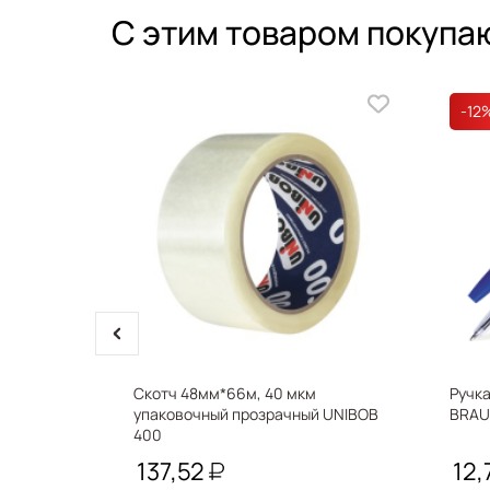
С этим товаром покупа
-12
prev
Скотч 48мм*66м, 40 мкм
Ручк
упаковочный прозрачный UNIBOB
BRAUB
400
137,52
12,