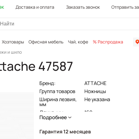
эк
Доставка и оплата
Заказать звонок
Отправить з
Хозтовары
Офисная мебель
Чай, кофе
% Распродажа
Канц
ожи и шило
ttache 47587
Бренд:
ATTACHE
Группа товаров
Ножницы
Ширина лезвия,
Не указана
мм
Длина, мм
169
Подробнее
Гарантия 12 месяцев